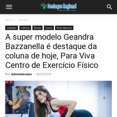
Início
cidades
cidades
noticia
Moda
musa
Pato Branco
A super modelo Geandra
Bazzanella é destaque da
coluna de hoje, Para Viva
Centro de Exercício Físico
Por
Administrador
-
08/02/2019