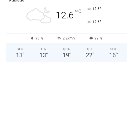
Nublado
°
12.6
°
C
12.6
°
12.6
98 %
2.2kmh
99 %
SEG
TER
QUA
QUI
SEX
13
°
13
°
19
°
22
°
16
°