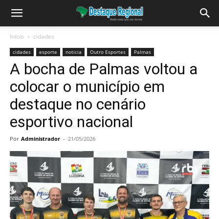
Início
cidades
cidades
esporte
noticia
Outro Esportes
Palmas
A bocha de Palmas voltou a
colocar o município em
destaque no cenário
esportivo nacional
Por
Administrador
-
21/05/2026