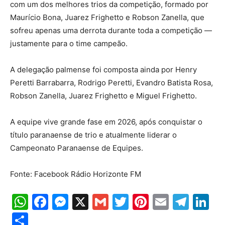
com um dos melhores trios da competição, formado por
Maurício Bona, Juarez Frighetto e Robson Zanella, que
sofreu apenas uma derrota durante toda a competição —
justamente para o time campeão.
A delegação palmense foi composta ainda por Henry
Peretti Barrabarra, Rodrigo Peretti, Evandro Batista Rosa,
Robson Zanella, Juarez Frighetto e Miguel Frighetto.
A equipe vive grande fase em 2026, após conquistar o
título paranaense de trio e atualmente liderar o
Campeonato Paranaense de Equipes.
Fonte: Facebook Rádio Horizonte FM
WhatsApp
Facebook
Messenger
X
Gmail
Twitter
Pinterest
Email
Tele
Li
Share