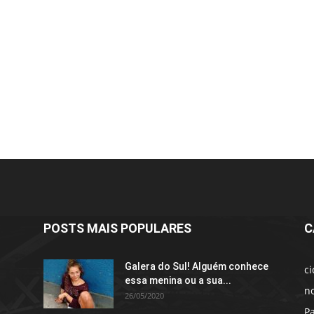
POSTS MAIS POPULARES
C
Galera do Sul! Alguém conhece
c
essa menina ou a sua...
no
26/05/2020
P