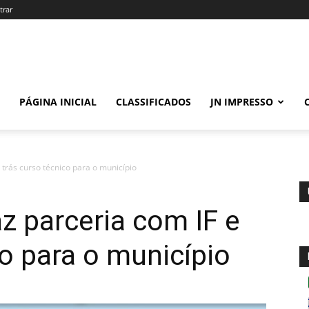
trar
PÁGINA INICIAL
CLASSIFICADOS
JN IMPRESSO
 trás curso técnico para o município
z parceria com IF e
co para o município