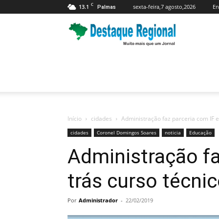
C
13.1
sexta-feira,7 agosto,2026
En
Palmas
Jornal
Destaque
Regional
Início
cidades
Administração faz parceria com IF e
cidades
Coronel Domingos Soares
noticia
Educação
Administração fa
trás curso técni
Por
Administrador
-
22/02/2019