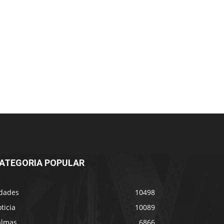
ATEGORIA POPULAR
idades
10498
ticia
10089
almas
6866