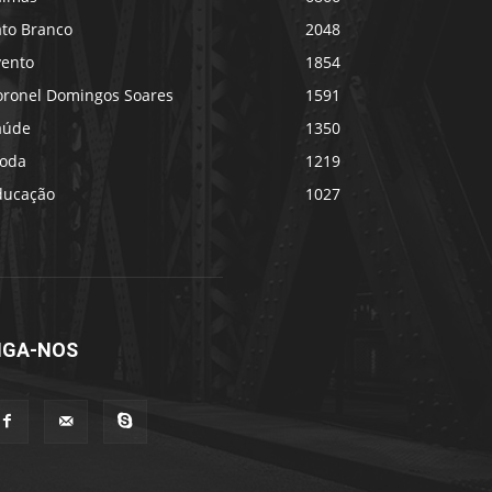
ato Branco
2048
vento
1854
oronel Domingos Soares
1591
aúde
1350
oda
1219
ducação
1027
IGA-NOS