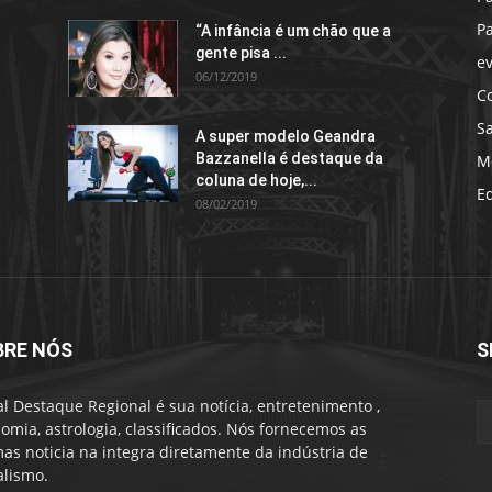
P
“A infância é um chão que a
gente pisa ...
e
06/12/2019
C
S
A super modelo Geandra
Bazzanella é destaque da
M
coluna de hoje,...
E
08/02/2019
BRE NÓS
S
al Destaque Regional é sua notícia, entretenimento ,
omia, astrologia, classificados. Nós fornecemos as
mas noticia na integra diretamente da indústria de
alismo.