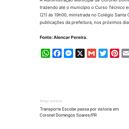
trazendo até o município o Curso Técnico em
(21) ás 19h00, ministrada no Colégio Santa 
publicações da prefeitura, nos próximos di
Fonte: Alencar Pereira.
WhatsApp
Facebook
Messenger
X
Gmail
Twit
Pi
Artigo anterior
Transporte Escolar passa por vistoria em
Coronel Domingos Soares/PR