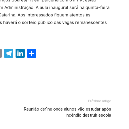
 Administração. A aula inaugural será na quinta-feira
Catarina. Aos interessados fiquem atentos às
as haverá o sorteio público das vagas remanescentes
ter
nterest
Email
Telegram
LinkedIn
Share
Próximo artigo
Reunião define onde alunos vão estudar após
incêndio destruir escola