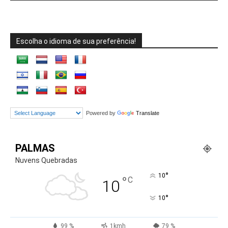
Escolha o idioma de sua preferência!
Powered by
Translate
PALMAS
Nuvens Quebradas
°
10
°
C
10
°
10
99 %
1kmh
79 %