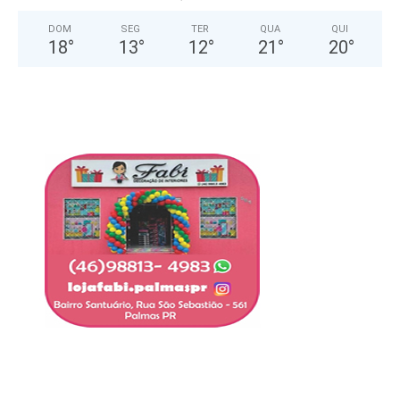
DOM
SEG
TER
QUA
QUI
18
°
13
°
12
°
21
°
20
°