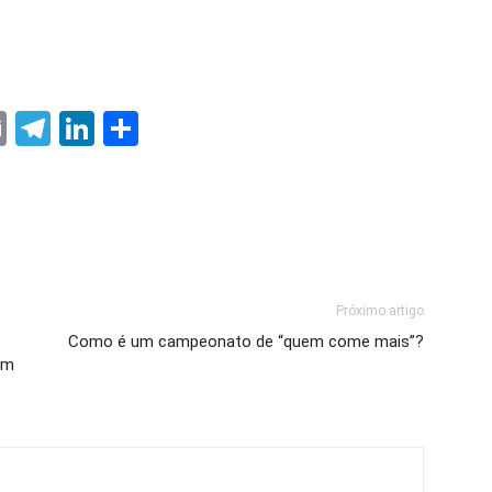
ter
nterest
Email
Telegram
LinkedIn
Share
Próximo artigo
Como é um campeonato de “quem come mais”?
om