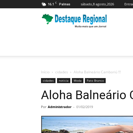
C
16.1
sábado,8 agosto,2026
Entra
Palmas
Jornal
Destaque
Regional
Início
cidades
Aloha Balneário Camboriú !!!
cidades
noticia
Moda
Pato Branco
Aloha Balneário 
Por
Administrador
-
01/02/2019