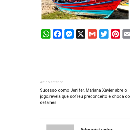
WhatsApp
Facebook
Messenger
X
Gmail
Twit
Pi
Artigo anterior
Sucesso como Jenifer, Mariana Xavier abre o
jogo,revela que sofreu preconceito e choca c
detalhes
Administrador