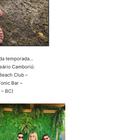
s da temporada…
eário Camboriú:
 Beach Club –
onic Bar –
 – BC)