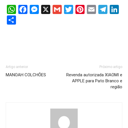
WhatsApp
Facebook
Messenger
X
Gmail
Twitter
Pinterest
Email
Tele
Li
Share
Artigo anterior
Próximo artigo
MANOAH COLCHÕES
Revenda autorizada XIAOMI e
APPLE para Pato Branco e
região