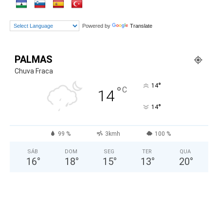
Powered by
Translate
PALMAS
Chuva Fraca
°
14
°
C
14
°
14
99 %
3kmh
100 %
SÁB
DOM
SEG
TER
QUA
16
°
18
°
15
°
13
°
20
°