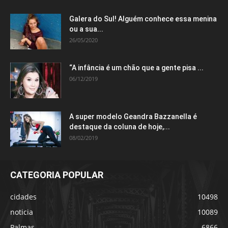
Galera do Sul! Alguém conhece essa menina
ou a sua...
26/05/2020
“A infância é um chão que a gente pisa ...
06/12/2019
A super modelo Geandra Bazzanella é
destaque da coluna de hoje,...
08/02/2019
CATEGORIA POPULAR
cidades
10498
noticia
10089
Palmas
6866