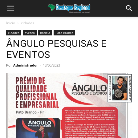
Início
cidades
cidades
evento
noticia
Pato Branco
ÂNGULO PESQUISAS E
EVENTOS
Por
Administrador
-
18/05/2023