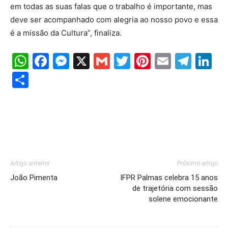
em todas as suas falas que o trabalho é importante, mas
deve ser acompanhado com alegria ao nosso povo e essa
é a missão da Cultura”, finaliza.
WhatsApp
Facebook
Messenger
X
Gmail
Twitter
Pinterest
Email
Tele
Li
Share
Artigo anterior
Próximo artigo
João Pimenta
IFPR Palmas celebra 15 anos
de trajetória com sessão
solene emocionante