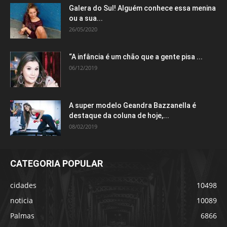
Galera do Sul! Alguém conhece essa menina
ou a sua...
26/05/2020
“A infância é um chão que a gente pisa ...
06/12/2019
A super modelo Geandra Bazzanella é
destaque da coluna de hoje,...
08/02/2019
CATEGORIA POPULAR
cidades
10498
noticia
10089
Palmas
6866