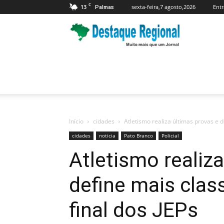
C
13
sexta-feira,7 agosto,2026
Entr
Palmas
Jornal
Destaque
Regional
Início
cidades
Atletismo realiza últimas provas e de
cidades
noticia
Pato Branco
Policial
Atletismo realiz
define mais clas
final dos JEPs