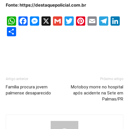
Fonte: https://destaquepolicial.com.br
WhatsApp
Facebook
Messenger
X
Gmail
Twitter
Pinterest
Email
Tele
Li
Share
Artigo anterior
Próximo artigo
Família procura jovem
Motoboy morre no hospital
palmense desaparecido
após acidente na Sete em
Palmas/PR