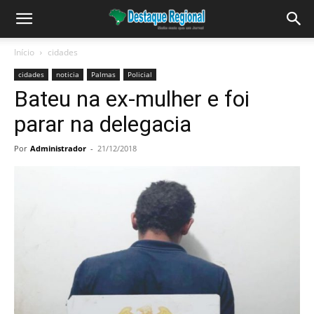
Início
cidades
cidades
noticia
Palmas
Policial
Bateu na ex-mulher e foi
parar na delegacia
Por
Administrador
-
21/12/2018