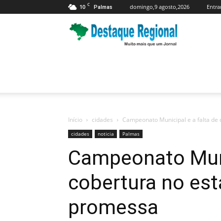
C
10
domingo,9 agosto,2026
Entra
Palmas
Jornal
Destaque
Regional
Início
cidades
Campeonato Municipal e a falta de 
cidades
noticia
Palmas
Campeonato Munic
cobertura no es
promessa