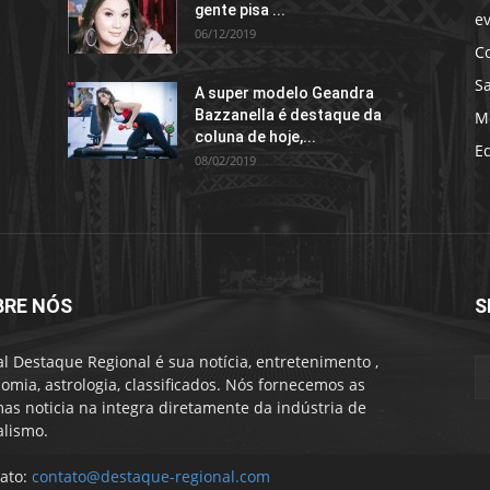
gente pisa ...
e
06/12/2019
C
S
A super modelo Geandra
Bazzanella é destaque da
M
coluna de hoje,...
E
08/02/2019
BRE NÓS
S
al Destaque Regional é sua notícia, entretenimento ,
omia, astrologia, classificados. Nós fornecemos as
mas noticia na integra diretamente da indústria de
alismo.
ato:
contato@destaque-regional.com