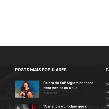
POSTS MAIS POPULARES
C
Galera do Sul! Alguém conhece
c
essa menina ou a sua...
no
26/05/2020
P
P
“A infância é um chão que a