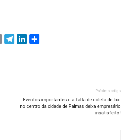
ter
nterest
Email
Telegram
LinkedIn
Share
Próximo artigo
Eventos importantes e a falta de coleta de lixo
no centro da cidade de Palmas deixa empresário
insatisfeito!