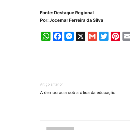
Fonte: Destaque Regional
Por: Jocemar Ferreira da Silva
WhatsApp
Facebook
Messenger
X
Gmail
Twit
Pi
Artigo anterior
A democracia sob a ótica da educação