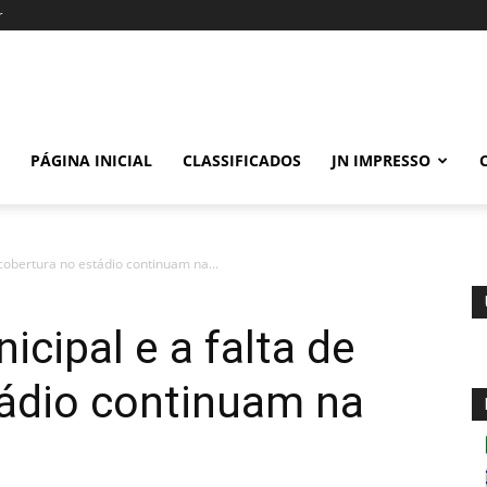
r
PÁGINA INICIAL
CLASSIFICADOS
JN IMPRESSO
cobertura no estádio continuam na...
ipal e a falta de
tádio continuam na