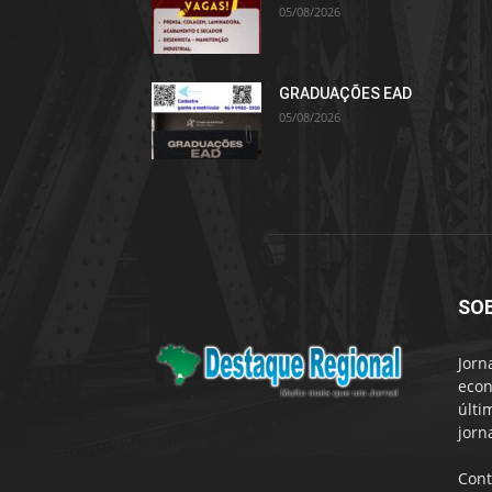
05/08/2026
GRADUAÇÕES EAD
05/08/2026
SO
Jorn
econ
últi
jorn
Cont