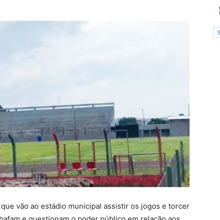
ue vão ao estádio municipal assistir os jogos e torcer
abafam e questionam o poder público em relação aos