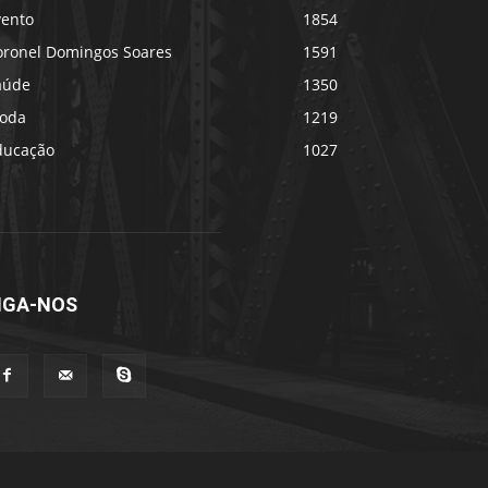
vento
1854
oronel Domingos Soares
1591
aúde
1350
oda
1219
ducação
1027
IGA-NOS