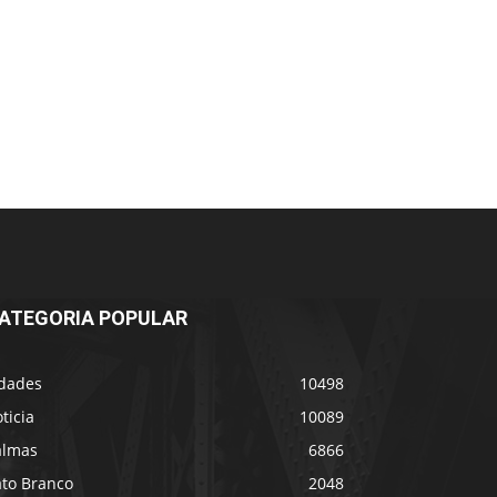
ATEGORIA POPULAR
idades
10498
ticia
10089
almas
6866
ato Branco
2048