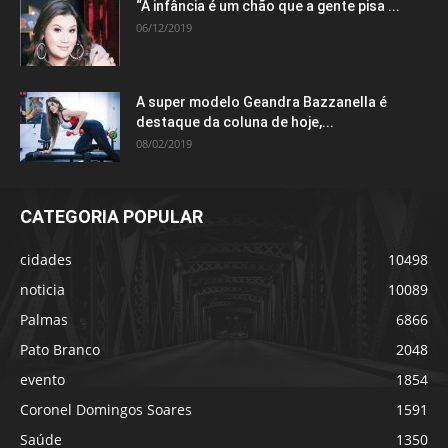
“A infância é um chão que a gente pisa ...
06/12/2019
A super modelo Geandra Bazzanella é
destaque da coluna de hoje,...
08/02/2019
CATEGORIA POPULAR
cidades
10498
noticia
10089
Palmas
6866
Pato Branco
2048
evento
1854
Coronel Domingos Soares
1591
Saúde
1350