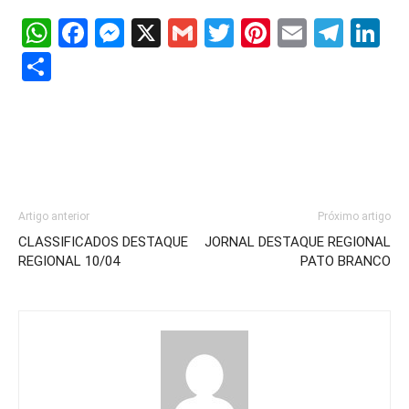
WhatsApp
Facebook
Messenger
X
Gmail
Twitter
Pinterest
Email
Tele
Li
Share
Artigo anterior
Próximo artigo
CLASSIFICADOS DESTAQUE
JORNAL DESTAQUE REGIONAL
REGIONAL 10/04
PATO BRANCO