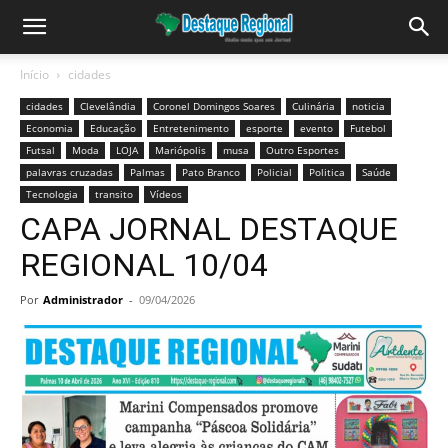
Início
cidades
cidades
Clevelândia
Coronel Domingos Soares
Culinária
noticia
Economia
Educação
Entretenimento
esporte
evento
Futebol
Futsal
Moda
LOJA
Mariópolis
musa
Outro Esportes
palavras cruzadas
Palmas
Pato Branco
Policial
Politica
Saúde
Tecnologia
transito
Vídeos
CAPA JORNAL DESTAQUE
REGIONAL 10/04
Por
Administrador
-
09/04/2026