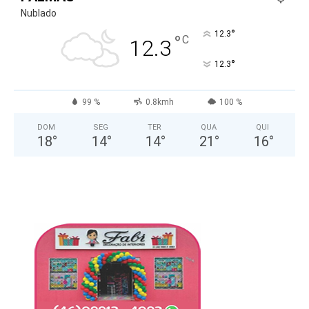
Nublado
°
12.3
°
C
12.3
°
12.3
99 %
0.8kmh
100 %
DOM
SEG
TER
QUA
QUI
18
°
14
°
14
°
21
°
16
°