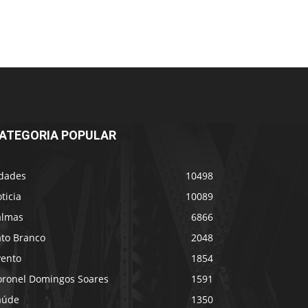
ATEGORIA POPULAR
idades
10498
ticia
10089
almas
6866
ato Branco
2048
vento
1854
oronel Domingos Soares
1591
aúde
1350