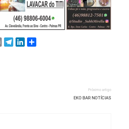
ter
nterest
Email
Telegram
LinkedIn
Share
Próximo artigo
EKO BAR NOTÍCIAS