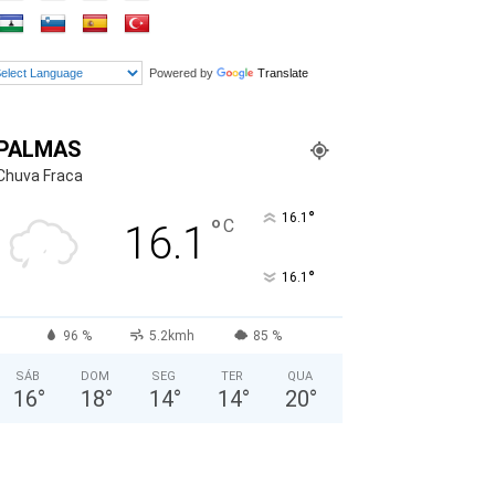
Powered by
Translate
PALMAS
Chuva Fraca
°
16.1
°
C
16.1
°
16.1
96 %
5.2kmh
85 %
SÁB
DOM
SEG
TER
QUA
16
°
18
°
14
°
14
°
20
°