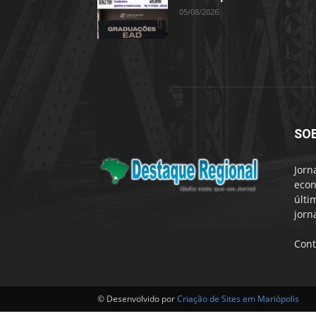
05/08/2026
SO
Jorn
econ
últi
jorn
Cont
© Desenvolvido por
Criação de Sites em Mariópolis