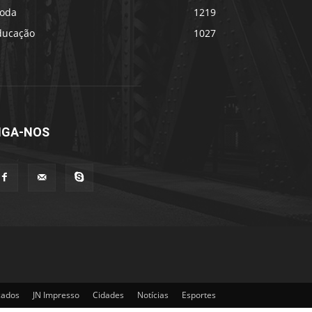
oda
1219
ducação
1027
IGA-NOS
cados
JN Impresso
Cidades
Notícias
Esportes