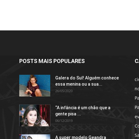
POSTS MAIS POPULARES
C
Galera do Sul! Alguém conhece
c
essa menina ou a sua...
no
26/05/2020
P
P
“A infância é um chão que a
gente pisa ...
e
06/12/2019
C
S
A super modelo Geandra