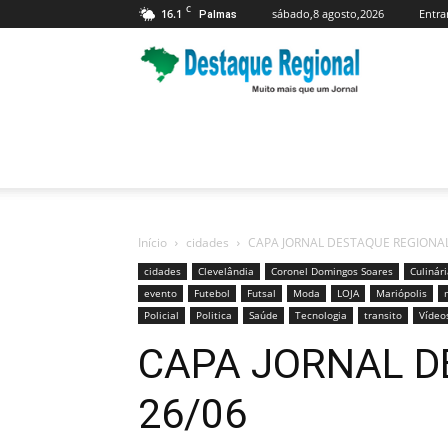
C
16.1
sábado,8 agosto,2026
Entra
Palmas
Jornal
Destaque
Regional
Início
cidades
CAPA JORNAL DESTAQUE REGIONAL
cidades
Clevelândia
Coronel Domingos Soares
Culinár
evento
Futebol
Futsal
Moda
LOJA
Mariópolis
Policial
Politica
Saúde
Tecnologia
transito
Vídeo
CAPA JORNAL D
26/06