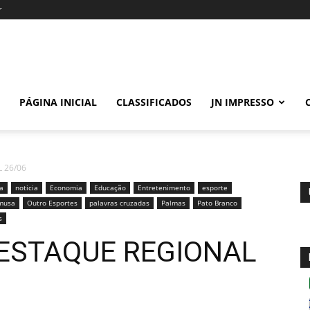
r
PÁGINA INICIAL
CLASSIFICADOS
JN IMPRESSO
 26/06
ia
noticia
Economia
Educação
Entretenimento
esporte
musa
Outro Esportes
palavras cruzadas
Palmas
Pato Branco
s
ESTAQUE REGIONAL