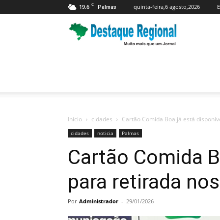
C
19.6
quinta-feira,6 agosto,2026
E
Palmas
Jornal
Destaque
Regional
Início
cidades
Cartão Comida Boa já está disponív
cidades
noticia
Palmas
Cartão Comida Bo
para retirada no
Por
Administrador
-
29/01/2026