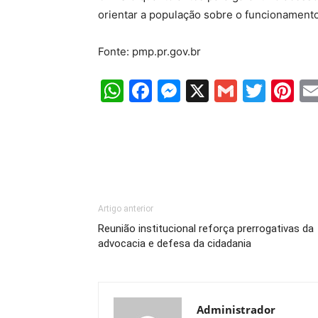
orientar a população sobre o funcionament
Fonte: pmp.pr.gov.br
WhatsApp
Facebook
Messenger
X
Gmail
Twit
Pi
Artigo anterior
Reunião institucional reforça prerrogativas da
advocacia e defesa da cidadania
Administrador