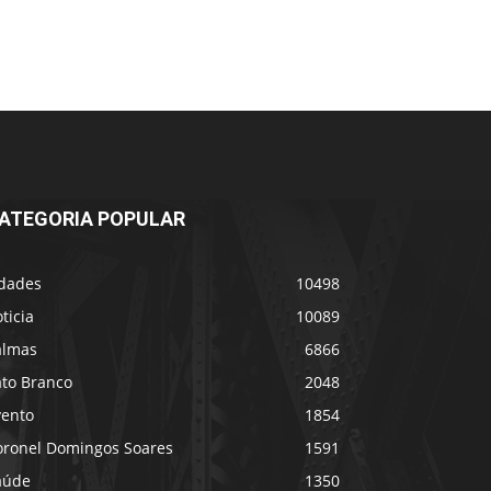
ATEGORIA POPULAR
idades
10498
ticia
10089
almas
6866
ato Branco
2048
vento
1854
oronel Domingos Soares
1591
aúde
1350