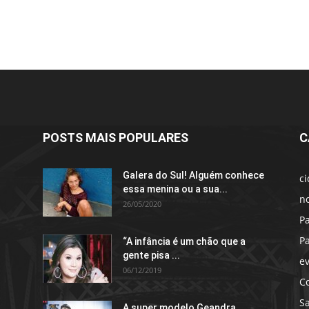
POSTS MAIS POPULARES
C
Galera do Sul! Alguém conhece
c
essa menina ou a sua...
no
26/05/2020
P
P
“A infância é um chão que a
gente pisa ...
e
06/12/2019
C
S
A super modelo Geandra