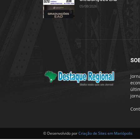
05/08/2026
SO
Jorn
econ
últi
jorn
Cont
© Desenvolvido por
Criação de Sites em Mariópolis