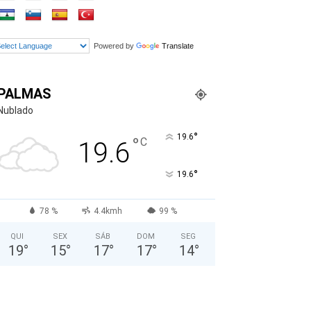
Powered by
Translate
PALMAS
Nublado
°
19.6
°
C
19.6
°
19.6
78 %
4.4kmh
99 %
QUI
SEX
SÁB
DOM
SEG
19
°
15
°
17
°
17
°
14
°