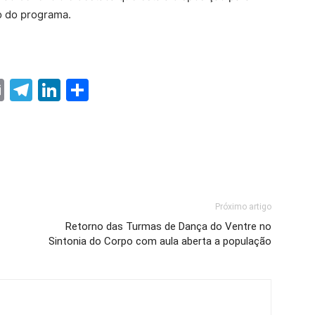
o do programa.
ter
nterest
Email
Telegram
LinkedIn
Share
Próximo artigo
Retorno das Turmas de Dança do Ventre no
Sintonia do Corpo com aula aberta a população