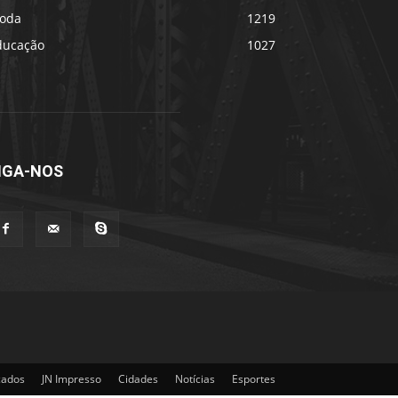
oda
1219
ducação
1027
IGA-NOS
cados
JN Impresso
Cidades
Notícias
Esportes