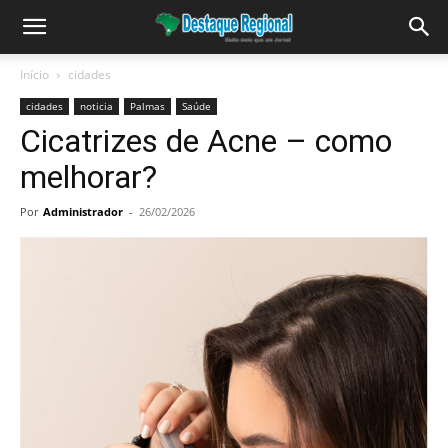
Início
cidades
cidades
noticia
Palmas
Saúde
Cicatrizes de Acne – como
melhorar?
Por
Administrador
-
26/02/2026