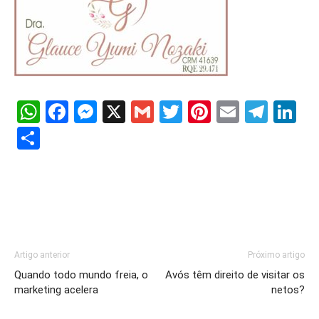
WhatsApp
Facebook
Messenger
X
Gmail
Twitter
Pinterest
Email
Tele
Li
Share
Artigo anterior
Próximo artigo
Quando todo mundo freia, o
Avós têm direito de visitar os
marketing acelera
netos?