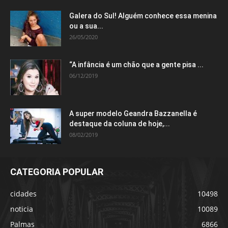
Galera do Sul! Alguém conhece essa menina
ou a sua...
26/05/2020
“A infância é um chão que a gente pisa ...
06/12/2019
A super modelo Geandra Bazzanella é
destaque da coluna de hoje,...
08/02/2019
CATEGORIA POPULAR
cidades
10498
noticia
10089
Palmas
6866