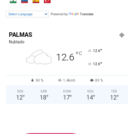
Powered by
Translate
PALMAS
Nublado
°
12.6
°
C
12.6
°
12.6
90 %
1.4kmh
89 %
SEX
SÁB
DOM
SEG
TER
12
°
18
°
17
°
14
°
12
°