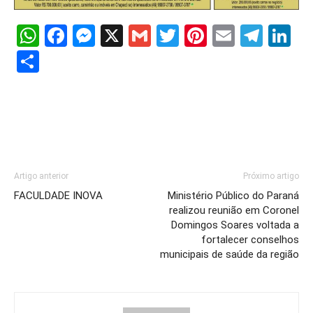
WhatsApp
Facebook
Messenger
X
Gmail
Twitter
Pinterest
Email
Tele
Li
Share
Artigo anterior
Próximo artigo
FACULDADE INOVA
Ministério Público do Paraná
realizou reunião em Coronel
Domingos Soares voltada a
fortalecer conselhos
municipais de saúde da região