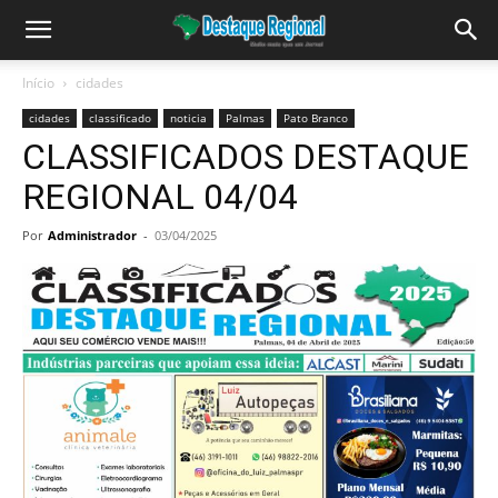
Início
cidades
cidades
classificado
noticia
Palmas
Pato Branco
CLASSIFICADOS DESTAQUE
REGIONAL 04/04
Por
Administrador
-
03/04/2025