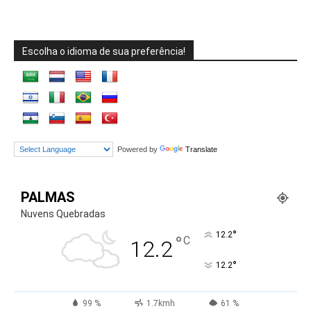
Escolha o idioma de sua preferência!
Powered by
Translate
PALMAS
Nuvens Quebradas
°
12.2
°
C
12.2
°
12.2
99 %
1.7kmh
61 %