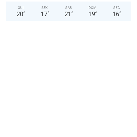
QUI
SEX
SÁB
DOM
SEG
20
°
17
°
21
°
19
°
16
°