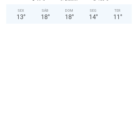
SEX
SÁB
DOM
SEG
TER
13
°
18
°
18
°
14
°
11
°