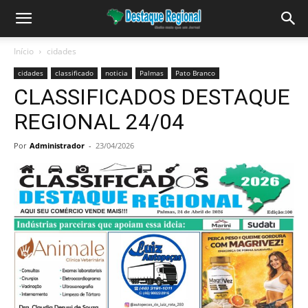
Início
cidades
cidades
classificado
noticia
Palmas
Pato Branco
CLASSIFICADOS DESTAQUE
REGIONAL 24/04
Por
Administrador
-
23/04/2026