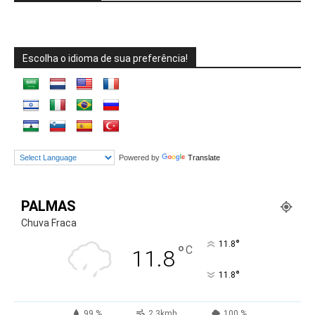
Escolha o idioma de sua preferência!
Powered by
Translate
PALMAS
Chuva Fraca
°
11.8
°
C
11.8
°
11.8
99 %
2.3kmh
100 %