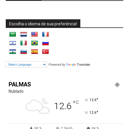
Escolha o idioma de sua preferência!
Powered by
Translate
PALMAS
Nublado
°
12.6
°
C
12.6
°
12.6
98 %
2.2kmh
99 %