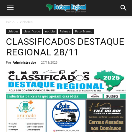
Início
cidades
cidades
classificado
noticia
Palmas
Pato Branco
CLASSIFICADOS DESTAQUE
REGIONAL 28/11
Por
Administrador
-
27/11/2025