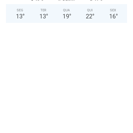
SEG
TER
QUA
QUI
SEX
13
°
13
°
19
°
22
°
16
°