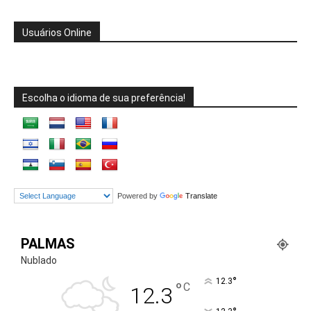
Usuários Online
Escolha o idioma de sua preferência!
Powered by
Translate
PALMAS
Nublado
°
12.3
°
C
12.3