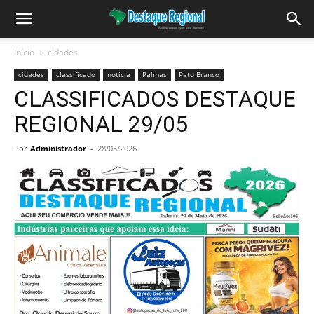
Início
cidades
cidades
classificado
noticia
Palmas
Pato Branco
CLASSIFICADOS DESTAQUE
REGIONAL 29/05
Por
Administrador
-
28/05/2026