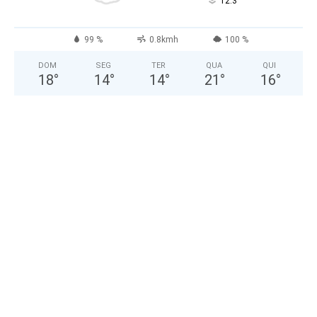
°
12.3
99 %
0.8kmh
100 %
DOM
SEG
TER
QUA
QUI
18
°
14
°
14
°
21
°
16
°