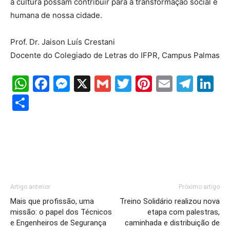
à cultura possam contribuir para a transformação social e
humana de nossa cidade.
Prof. Dr. Jaison Luís Crestani
Docente do Colegiado de Letras do IFPR, Campus Palmas
WhatsApp
Facebook
Messenger
X
Gmail
Twitter
Pinterest
Email
Tele
Li
Share
Artigo anterior
Próximo artigo
Mais que profissão, uma
Treino Solidário realizou nova
missão: o papel dos Técnicos
etapa com palestras,
e Engenheiros de Segurança
caminhada e distribuição de