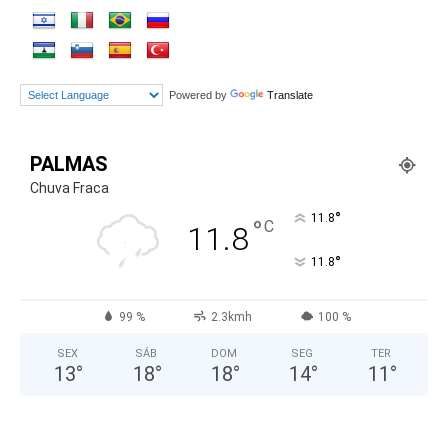
Powered by
Translate
PALMAS
Chuva Fraca
°
11.8
°
C
11.8
°
11.8
99 %
2.3kmh
100 %
SEX
SÁB
DOM
SEG
TER
13
°
18
°
18
°
14
°
11
°