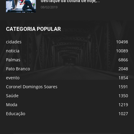
destaque da coluna de hoje,...
08/02/2019
CATEGORIA POPULAR
cidades
10498
noticia
10089
Palmas
6866
Pato Branco
2048
evento
1854
Coronel Domingos Soares
1591
Saúde
1350
Moda
1219
Educação
1027