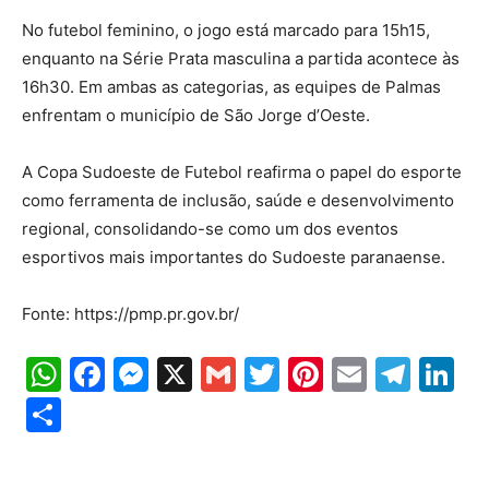
No futebol feminino, o jogo está marcado para 15h15,
enquanto na Série Prata masculina a partida acontece às
16h30. Em ambas as categorias, as equipes de Palmas
enfrentam o município de São Jorge d’Oeste.
A Copa Sudoeste de Futebol reafirma o papel do esporte
como ferramenta de inclusão, saúde e desenvolvimento
regional, consolidando-se como um dos eventos
esportivos mais importantes do Sudoeste paranaense.
Fonte: https://pmp.pr.gov.br/
WhatsApp
Facebook
Messenger
X
Gmail
Twitter
Pinterest
Email
Tele
Li
Share