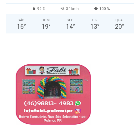
99 %
3.1kmh
100 %
SÁB
DOM
SEG
TER
QUA
16
°
19
°
14
°
13
°
20
°