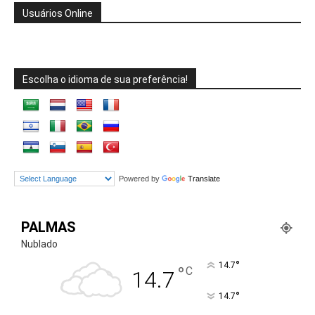
Usuários Online
Escolha o idioma de sua preferência!
Powered by
Translate
PALMAS
Nublado
°
14.7
°
C
14.7
°
14.7