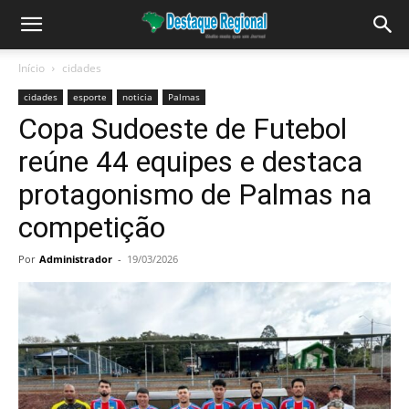
Início
cidades
cidades
esporte
noticia
Palmas
Copa Sudoeste de Futebol
reúne 44 equipes e destaca
protagonismo de Palmas na
competição
Por
Administrador
-
19/03/2026