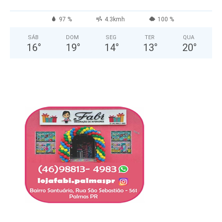
97 %
4.3kmh
100 %
SÁB
DOM
SEG
TER
QUA
16
°
19
°
14
°
13
°
20
°