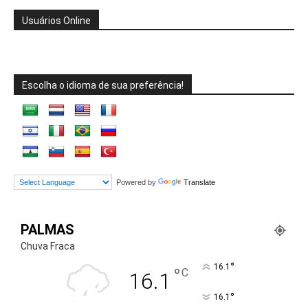
Usuários Online
Escolha o idioma de sua preferência!
Powered by
Translate
PALMAS
Chuva Fraca
°
16.1
°
C
16.1
°
16.1