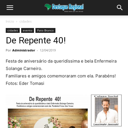
Início
cidades
cidades
evento
Pato Branco
De Repente 40!
Por
Administrador
-
12/04/2019
Festa de aniversário da queridíssima e bela Enfermeira
Solange Carneiro.
Familiares e amigos comemoraram com ela. Parabéns!
Fotos: Eder Tomasi