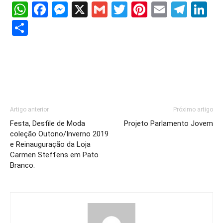
WhatsApp
Facebook
Messenger
X
Gmail
Twitter
Pinterest
Email
Tele
Li
Share
Artigo anterior
Próximo artigo
Festa, Desfile de Moda
Projeto Parlamento Jovem
coleção Outono/Inverno 2019
e Reinauguração da Loja
Carmen Steffens em Pato
Branco.