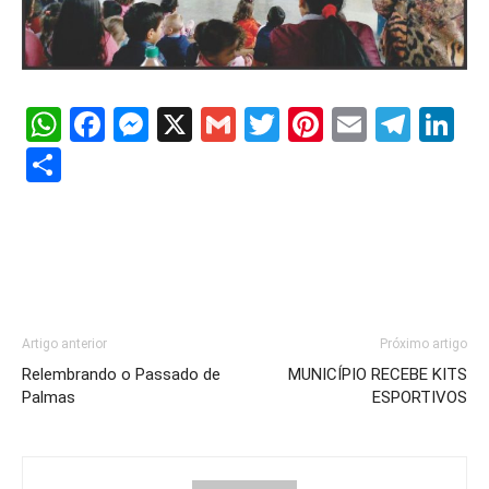
WhatsApp
Facebook
Messenger
X
Gmail
Twitter
Pinterest
Email
Tele
Li
Share
Artigo anterior
Próximo artigo
Relembrando o Passado de
MUNICÍPIO RECEBE KITS
Palmas
ESPORTIVOS