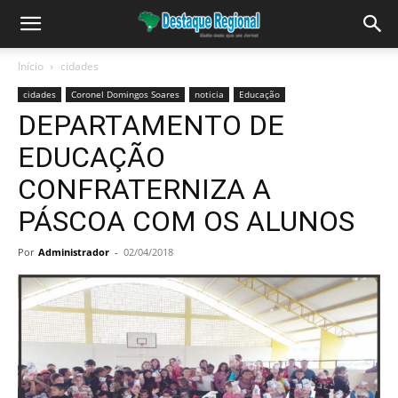
Início
cidades
cidades
Coronel Domingos Soares
noticia
Educação
DEPARTAMENTO DE
EDUCAÇÃO
CONFRATERNIZA A
PÁSCOA COM OS ALUNOS
Por
Administrador
-
02/04/2018