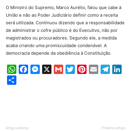
O Ministro do Supremo, Marco Aurélio, falou que cabe à
União e não ao Poder Judiciário definir como a receita
será utilizada. Continuou dizendo que a responsabilidade
de administrar o cofre público é do Executivo, não por
magistrados ou procuradores. Segundo ele, a medida
acaba criando uma promiscuidade condenável. A
democracia depende da obediência à Constituição.
WhatsApp
Facebook
Messenger
X
Gmail
Twitter
Pinterest
Email
Tele
Li
Share
Artigo anterior
Próximo artigo