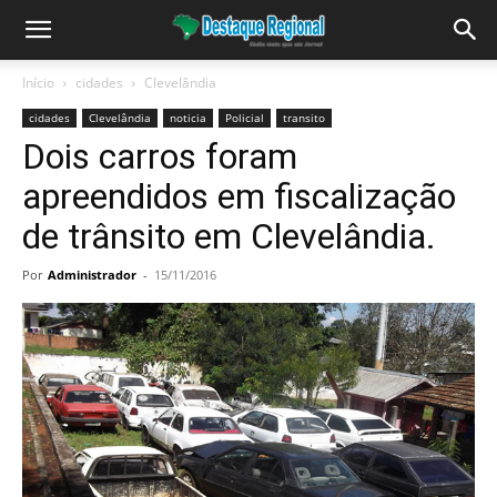
Início
cidades
Clevelândia
cidades
Clevelândia
noticia
Policial
transito
Dois carros foram
apreendidos em fiscalização
de trânsito em Clevelândia.
Por
Administrador
-
15/11/2016