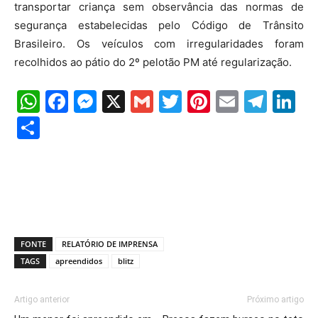
transportar criança sem observância das normas de
segurança estabelecidas pelo Código de Trânsito
Brasileiro. Os veículos com irregularidades foram
recolhidos ao pátio do 2º pelotão PM até regularização.
WhatsApp
Facebook
Messenger
X
Gmail
Twitter
Pinterest
Email
Tele
Li
Share
FONTE
RELATÓRIO DE IMPRENSA
TAGS
apreendidos
blitz
Artigo anterior
Próximo artigo