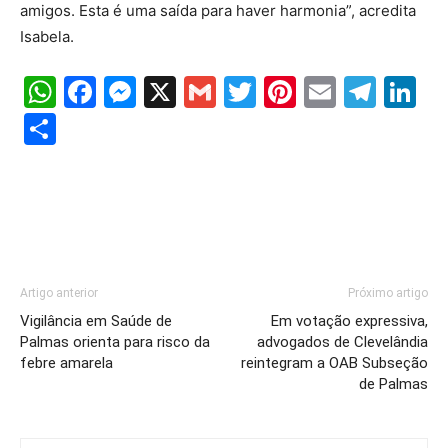
amigos. Esta é uma saída para haver harmonia”, acredita
Isabela.
WhatsApp
Facebook
Messenger
X
Gmail
Twitter
Pinterest
Email
Tele
Li
Share
Artigo anterior
Próximo artigo
Vigilância em Saúde de
Em votação expressiva,
Palmas orienta para risco da
advogados de Clevelândia
febre amarela
reintegram a OAB Subseção
de Palmas