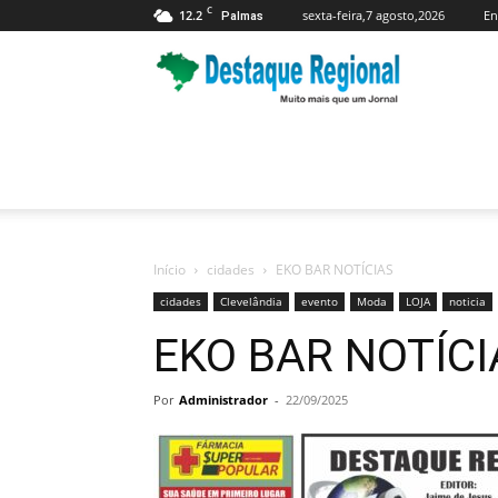
C
12.2
sexta-feira,7 agosto,2026
En
Palmas
Jornal
Destaque
Regional
Início
cidades
EKO BAR NOTÍCIAS
cidades
Clevelândia
evento
Moda
LOJA
noticia
EKO BAR NOTÍCI
Por
Administrador
-
22/09/2025