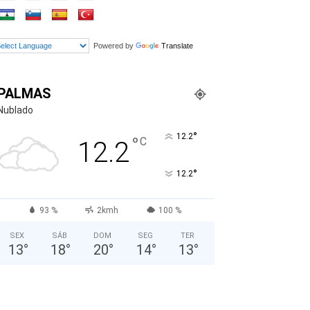
Powered by
Translate
PALMAS
Nublado
°
12.2
°
C
12.2
°
12.2
93 %
2kmh
100 %
SEX
SÁB
DOM
SEG
TER
13
°
18
°
20
°
14
°
13
°