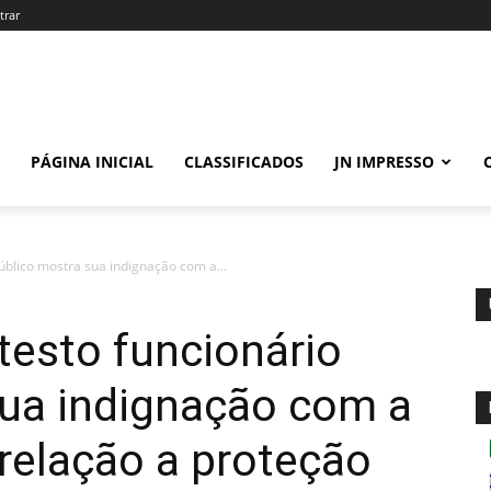
trar
PÁGINA INICIAL
CLASSIFICADOS
JN IMPRESSO
úblico mostra sua indignação com a...
testo funcionário
sua indignação com a
relação a proteção