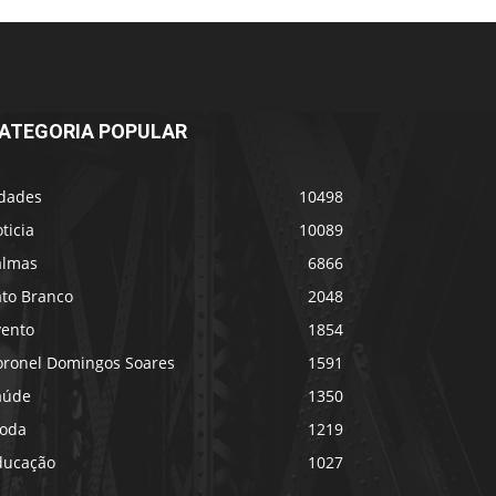
ATEGORIA POPULAR
idades
10498
ticia
10089
almas
6866
ato Branco
2048
vento
1854
oronel Domingos Soares
1591
aúde
1350
oda
1219
ducação
1027