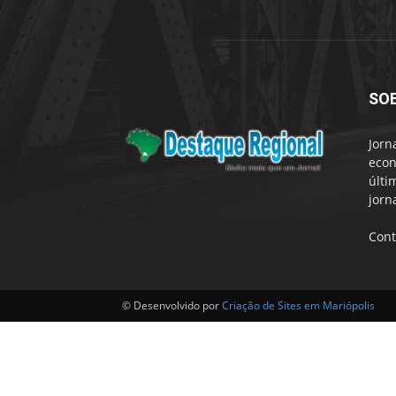
SO
Jorn
econ
últi
jorn
Cont
© Desenvolvido por
Criação de Sites em Mariópolis