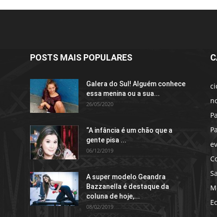
POSTS MAIS POPULARES
C
Galera do Sul! Alguém conhece
c
essa menina ou a sua...
no
26/05/2020
P
P
“A infância é um chão que a
gente pisa ...
e
06/12/2019
C
S
A super modelo Geandra
Bazzanella é destaque da
M
coluna de hoje,...
E
08/02/2019