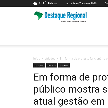
C
11.5
sexta-feira,7 agosto,2026
En
Palmas
Jornal
Destaque
Regional
Início
cidades
Em forma de protesto funcionário p
cidades
noticia
Palmas
Em forma de pro
público mostra 
atual gestão em 