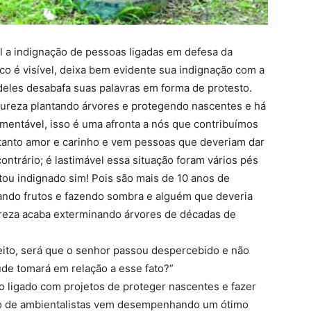
l a indignação de pessoas ligadas em defesa da
o é visível, deixa bem evidente sua indignação com a
deles desabafa suas palavras em forma de protesto.
tureza plantando árvores e protegendo nascentes e há
amentável, isso é uma afronta a nós que contribuímos
tanto amor e carinho e vem pessoas que deveriam dar
ntrário; é lastimável essa situação foram vários pés
tou indignado sim! Pois são mais de 10 anos de
ando frutos e fazendo sombra e alguém que deveria
ureza acaba exterminando árvores de décadas de
eito, será que o senhor passou despercebido e não
tude tomará em relação a esse fato?”
o ligado com projetos de proteger nascentes e fazer
upo de ambientalistas vem desempenhando um ótimo