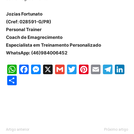
Jozias Fortunato
(Cref: 028591-G/PR)
Personal Trainer
Coach de Emagrecimento
Especialista em Treinamento Personalizado
WhatsApp: (46)984006452
WhatsApp
Facebook
Messenger
X
Gmail
Twitter
Pinterest
Email
Tele
Li
Share
Artigo anterior
Próximo artigo