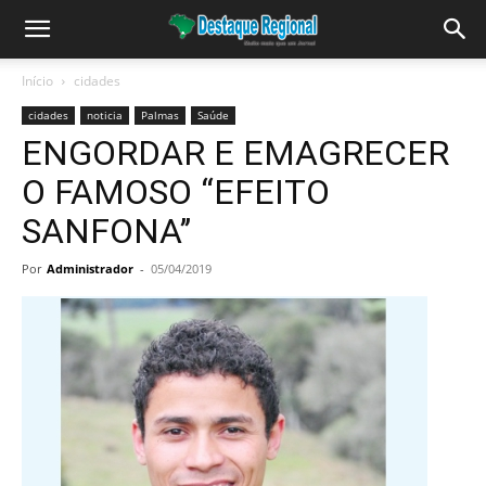
Início
cidades
cidades
noticia
Palmas
Saúde
ENGORDAR E EMAGRECER
O FAMOSO “EFEITO
SANFONA’’
Por
Administrador
-
05/04/2019