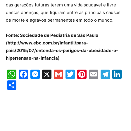
das gerações futuras terem uma vida saudável e livre
destas doenças, que figuram entre as principais causas
de morte e agravos permanentes em todo o mundo.
Fonte: Sociedade de Pediatria de São Paulo
(http://www.ebc.com.br/infantil/para-
pais/2015/07/entenda-os-perigos-da-obesidade-e-
hipertensao-na-infancia)
WhatsApp
Facebook
Messenger
X
Gmail
Twitter
Pinterest
Email
Tele
Li
Share