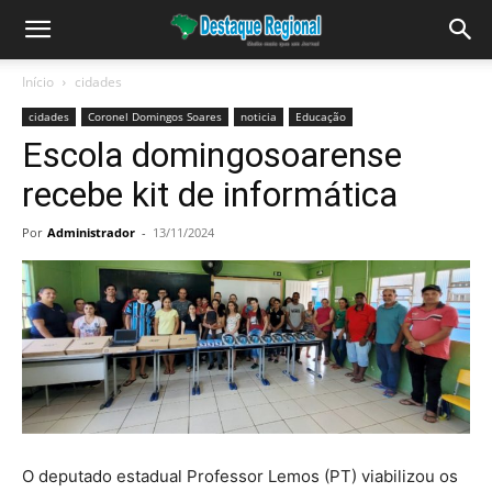
Início
cidades
cidades
Coronel Domingos Soares
noticia
Educação
Escola domingosoarense
recebe kit de informática
Por
Administrador
-
13/11/2024
O deputado estadual Professor Lemos (PT) viabilizou os