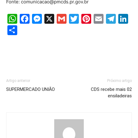
Fonte: comunicacao@pmcds.pr.gov.br
WhatsApp
Facebook
Messenger
X
Gmail
Twitter
Pinterest
Email
Tele
Li
Share
Artigo anterior
Próximo artigo
SUPERMERCADO UNIÃO
CDS recebe mais 02
ensiladeiras