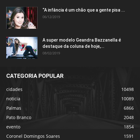
“A infância é um chão que a gente pisa ...
06/12/2019
A super modelo Geandra Bazzanella é
destaque da coluna de hoje,...
08/02/2019
CATEGORIA POPULAR
cidades
10498
noticia
10089
Palmas
6866
Pato Branco
2048
evento
1854
Coronel Domingos Soares
1591