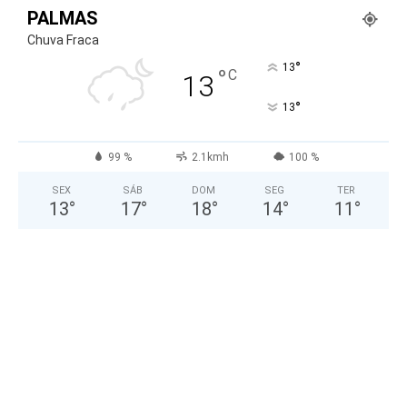
PALMAS
Chuva Fraca
°
13
°
C
13
°
13
99 %
2.1kmh
100 %
SEX
SÁB
DOM
SEG
TER
13
°
17
°
18
°
14
°
11
°