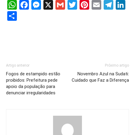
WhatsApp
Facebook
Messenger
X
Gmail
Twitter
Pinterest
Email
Tele
Li
Share
Artigo anterior
Próximo artigo
Fogos de estampido estão
Novembro Azul na Sudati:
proibidos: Prefeitura pede
Cuidado que Faz a Diferença
apoio da população para
denunciar irregularidades