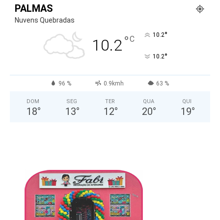
PALMAS
Nuvens Quebradas
°
10.2
°
C
10.2
°
10.2
96 %
0.9kmh
63 %
DOM
SEG
TER
QUA
QUI
18
°
13
°
12
°
20
°
19
°