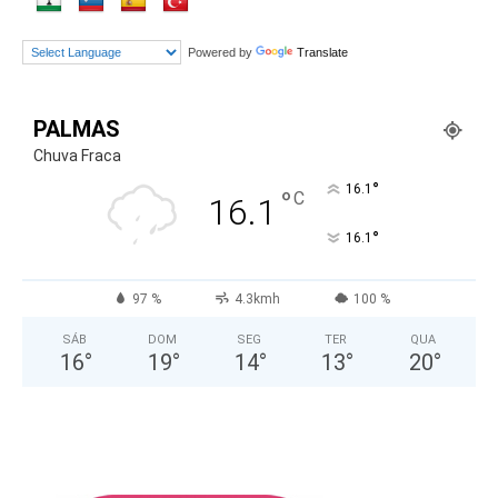
Powered by
Translate
PALMAS
Chuva Fraca
°
16.1
°
C
16.1
°
16.1
97 %
4.3kmh
100 %
SÁB
DOM
SEG
TER
QUA
16
°
19
°
14
°
13
°
20
°