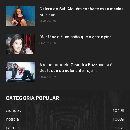
Galera do Sul! Alguém conhece essa menina
ou a sua...
26/05/2020
“A infância é um chão que a gente pisa ...
06/12/2019
A super modelo Geandra Bazzanella é
destaque da coluna de hoje,...
08/02/2019
CATEGORIA POPULAR
cidades
10498
noticia
10089
Palmas
6866