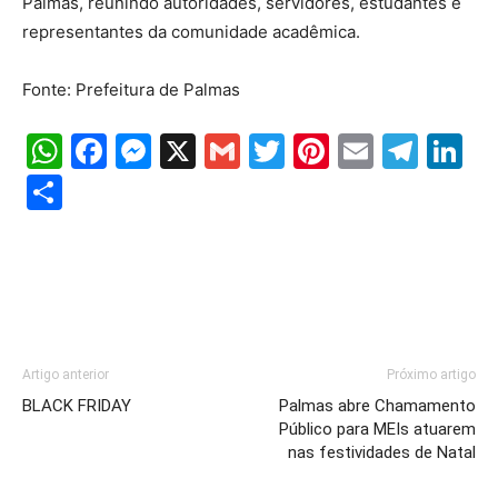
Palmas, reunindo autoridades, servidores, estudantes e
representantes da comunidade acadêmica.
Fonte: Prefeitura de Palmas
WhatsApp
Facebook
Messenger
X
Gmail
Twitter
Pinterest
Email
Tele
Li
Share
Artigo anterior
Próximo artigo
BLACK FRIDAY
Palmas abre Chamamento
Público para MEIs atuarem
nas festividades de Natal