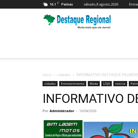
C
16.1
sábado,8 agosto,2026
Entra
Palmas
Jornal
Destaque
Regional
Início
cidades
INFORMATIVO DESTAQUE PALMEN
cidades
Entretenimento
Moda
LOJA
noticia
Palm
INFORMATIVO 
Por
Administrador
-
16/04/2026