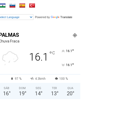
Powered by
Translate
PALMAS
Chuva Fraca
°
16.1
°
C
16.1
°
16.1
97 %
4.3kmh
100 %
SÁB
DOM
SEG
TER
QUA
16
°
19
°
14
°
13
°
20
°