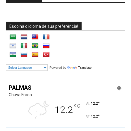
Escolha o idioma de sua preferência!
Powered by
Translate
PALMAS
Chuva Fraca
°
12.2
°
C
12.2
°
12.2