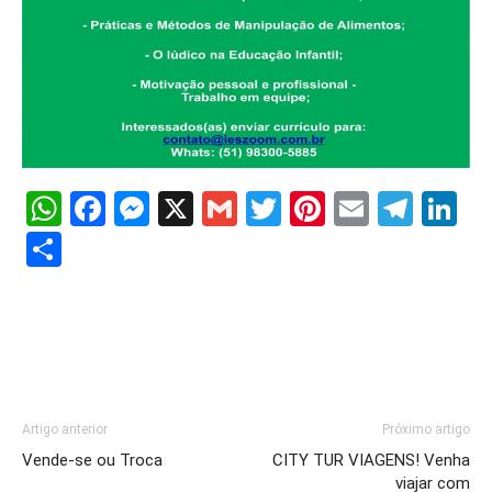
WhatsApp
Facebook
Messenger
X
Gmail
Twitter
Pinterest
Email
Tele
Li
Share
Artigo anterior
Próximo artigo
Vende-se ou Troca
CITY TUR VIAGENS! Venha
viajar com