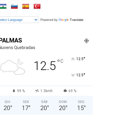
Powered by
Translate
PALMAS
Nuvens Quebradas
°
12.5
°
C
12.5
°
12.5
99 %
1.3kmh
69 %
QUI
SEX
SÁB
DOM
SEG
20
°
17
°
20
°
20
°
15
°