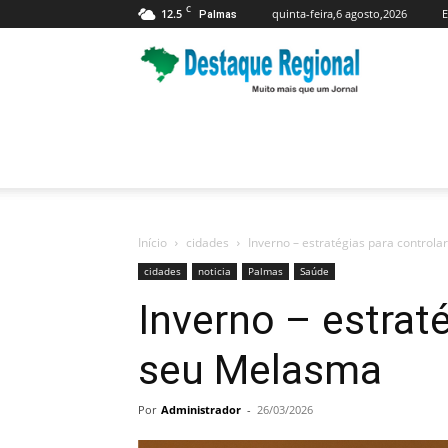
C
12.5
quinta-feira,6 agosto,2026
E
Palmas
Jornal
Destaque
Regional
Início
cidades
Inverno – estratégias para control
cidades
noticia
Palmas
Saúde
Inverno – estraté
seu Melasma
Por
Administrador
-
26/03/2026