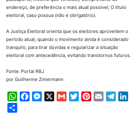
endereço, de preferência o mais atual possível; O título
eleitoral, caso possua (não é obrigatório).
A Justiça Eleitoral orienta que os eleitores aproveitem o
período atual, quando o movimento ainda é considerado
tranquilo, para tirar dúvidas e regularizar a situação
eleitoral com antecedência, evitando transtornos futuros.
Fonte: Portal RBJ
por Guilherme Zimermann
WhatsApp
Facebook
Messenger
X
Gmail
Twitter
Pinterest
Email
Tele
Li
Share