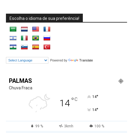
Escolha o idioma de sua preferência!
Powered by
Translate
PALMAS
Chuva Fraca
°
14
°
C
14
°
14
99 %
3kmh
100 %