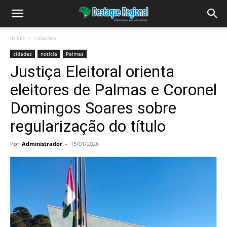
Início
cidades
cidades
noticia
Palmas
Justiça Eleitoral orienta
eleitores de Palmas e Coronel
Domingos Soares sobre
regularização do título
Por
Administrador
-
15/01/2026