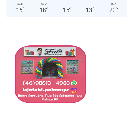
SÁB
DOM
SEG
TER
QUA
16
°
18
°
15
°
13
°
20
°