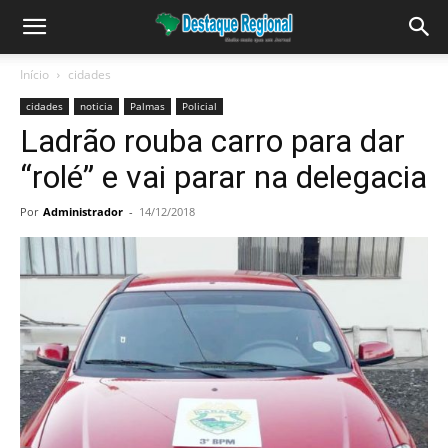
Início
cidades
cidades
noticia
Palmas
Policial
Ladrão rouba carro para dar
“rolé” e vai parar na delegacia
Por
Administrador
-
14/12/2018