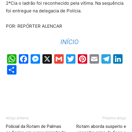
2ªCia o ladrão foi reconhecido pela vítima. Na sequência
foi entregue na delegacia de Polícia.
POR: REPÓRTER ALENCAR
INÍCIO
WhatsApp
Facebook
Messenger
X
Gmail
Twitter
Pinterest
Email
Tele
Li
Share
Artigo anterior
Próximo artigo
Policial da Rotam de Palmas
Rotam aborda suspeito e