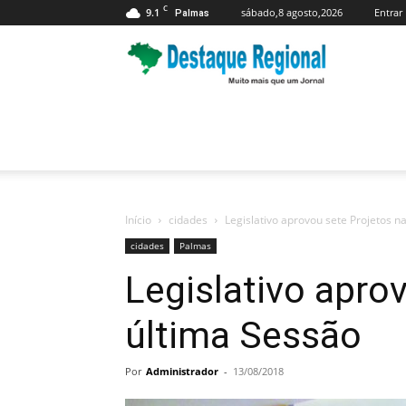
C
9.1
sábado,8 agosto,2026
Entrar
Palmas
Jornal
Destaque
Regional
Início
cidades
Legislativo aprovou sete Projetos n
cidades
Palmas
Legislativo apro
última Sessão
Por
Administrador
-
13/08/2018