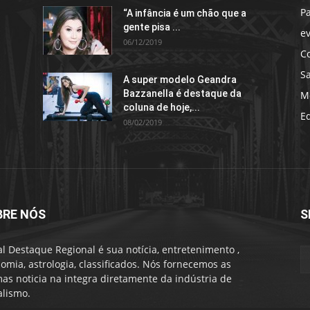
P
“A infância é um chão que a
gente pisa ...
e
06/12/2019
C
S
A super modelo Geandra
Bazzanella é destaque da
M
coluna de hoje,...
E
08/02/2019
BRE NÓS
S
al Destaque Regional é sua notícia, entretenimento ,
omia, astrologia, classificados. Nós fornecemos as
mas noticia na integra diretamente da indústria de
alismo.