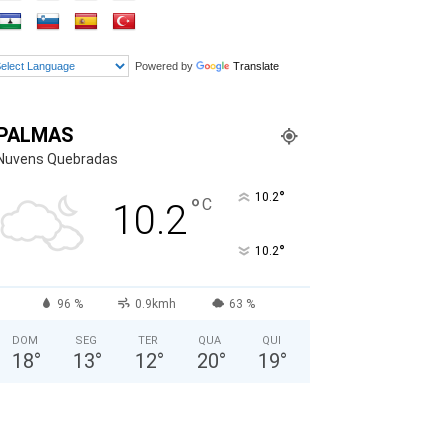
Powered by
Translate
PALMAS
Nuvens Quebradas
°
10.2
°
C
10.2
°
10.2
96 %
0.9kmh
63 %
DOM
SEG
TER
QUA
QUI
18
°
13
°
12
°
20
°
19
°