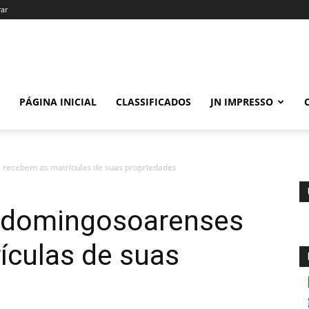
rar
PÁGINA INICIAL
CLASSIFICADOS
JN IMPRESSO
 recebem as matrículas de suas propriedades
s domingosoarenses
ículas de suas