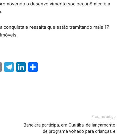
, promovendo o desenvolvimento socioeconômico e a
.
a conquista e ressalta que estão tramitando mais 17
 Imóveis.
ter
nterest
Email
Telegram
LinkedIn
Share
Próximo artigo
Bandiera participa, em Curitiba, de lançamento
de programa voltado para crianças e