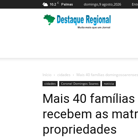
C
10.2
domingo,9 agosto,2026
Ent
Palmas
Jornal
Destaque
Regional
Início
cidades
Mais 40 famílias domingosoarenses
cidades
Coronel Domingos Soares
noticia
Mais 40 família
recebem as matr
propriedades