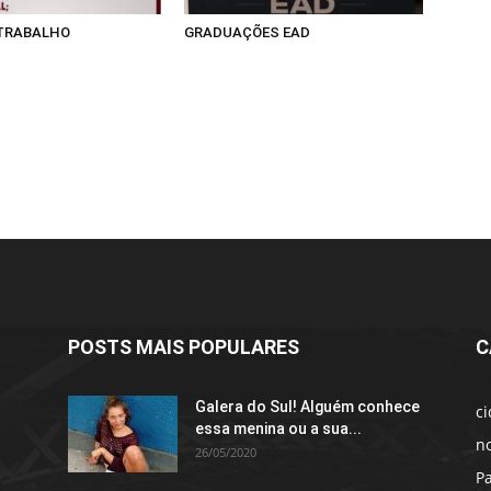
 TRABALHO
GRADUAÇÕES EAD
POSTS MAIS POPULARES
C
Galera do Sul! Alguém conhece
c
essa menina ou a sua...
no
26/05/2020
P