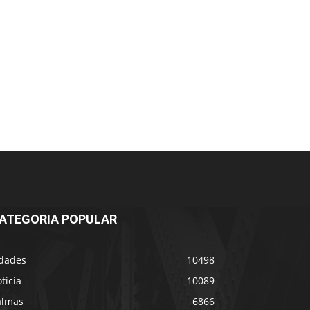
ATEGORIA POPULAR
idades
10498
ticia
10089
almas
6866