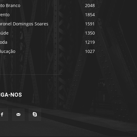
ato Branco
2048
vento
1854
oronel Domingos Soares
1591
aúde
1350
oda
1219
ducação
1027
IGA-NOS