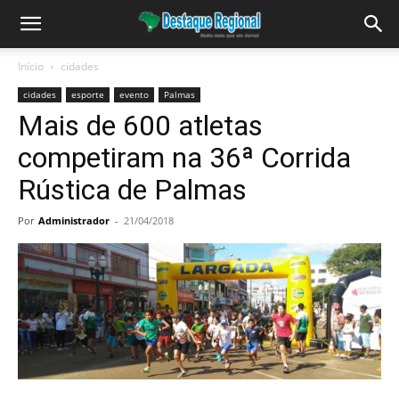
Início
cidades
cidades
esporte
evento
Palmas
Mais de 600 atletas
competiram na 36ª Corrida
Rústica de Palmas
Por
Administrador
-
21/04/2018