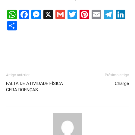
WhatsApp
Facebook
Messenger
X
Gmail
Twitter
Pinterest
Email
Tele
Li
Share
Artigo anterior
Próximo artigo
FALTA DE ATIVIDADE FÍSICA
Charge
GERA DOENÇAS