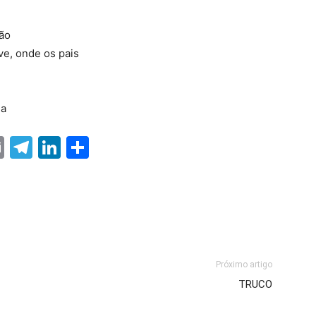
ão
ve, onde os pais
ia
ter
nterest
Email
Telegram
LinkedIn
Share
Próximo artigo
TRUCO