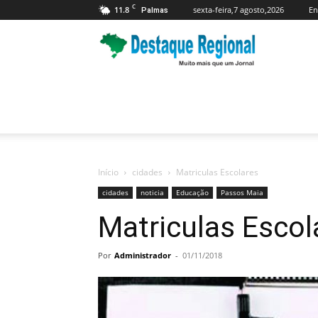
C
11.8
sexta-feira,7 agosto,2026
En
Palmas
Jornal
Destaque
Regional
Início
cidades
Matriculas Escolares
cidades
noticia
Educação
Passos Maia
Matriculas Escol
Por
Administrador
-
01/11/2018