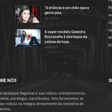
P
“A infância é um chão que a
gente pisa ...
e
06/12/2019
C
S
A super modelo Geandra
Bazzanella é destaque da
M
coluna de hoje,...
E
08/02/2019
BRE NÓS
S
al Destaque Regional é sua notícia, entretenimento ,
omia, astrologia, classificados. Nós fornecemos as
mas noticia na integra diretamente da indústria de
alismo.