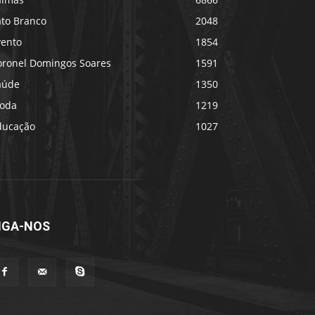
ato Branco
2048
vento
1854
oronel Domingos Soares
1591
aúde
1350
oda
1219
ducação
1027
IGA-NOS