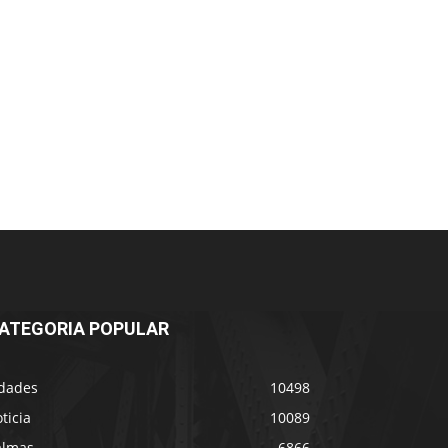
ATEGORIA POPULAR
idades
10498
ticia
10089
almas
6866