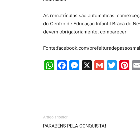
As rematrículas são automaticas, comexceç
do Centro de Educação Infantil Braca de Ne
devem obrigatoriamente, comparecer
Fonte:facebook.com/prefeituradepassosma
WhatsApp
Facebook
Messenger
X
Gmail
Twit
Pi
Artigo anterior
PARABÉNS PELA CONQUISTA!