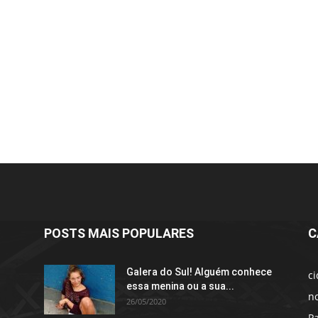
POSTS MAIS POPULARES
C
Galera do Sul! Alguém conhece
c
essa menina ou a sua...
no
26/05/2020
P