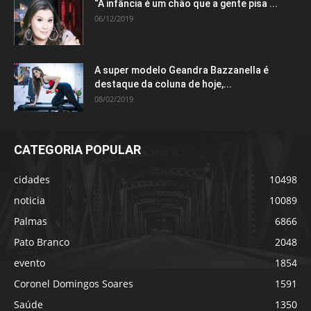
“A infância é um chão que a gente pisa ...
06/12/2019
A super modelo Geandra Bazzanella é
destaque da coluna de hoje,...
08/02/2019
CATEGORIA POPULAR
cidades
10498
noticia
10089
Palmas
6866
Pato Branco
2048
evento
1854
Coronel Domingos Soares
1591
Saúde
1350