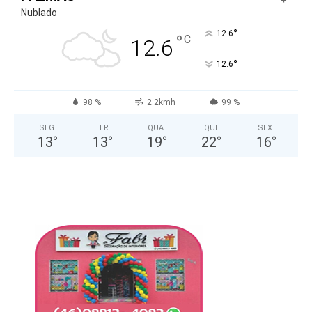
Nublado
°
12.6
°
C
12.6
°
12.6
98 %
2.2kmh
99 %
SEG
TER
QUA
QUI
SEX
13
°
13
°
19
°
22
°
16
°