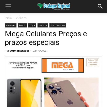
Início
cidades
cidades
Moda
LOJA
noticia
Pato Branco
Mega Celulares Preços e
prazos especiais
Por
Administrador
-
26/10/2023