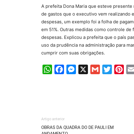
A prefeita Dona Maria que esteve presente n
de gastos que o executivo vem realizando 
despesas, um exemplo foi a folha de pagam
em 51%. Outras medidas como controle de f
despesas. Explicou a prefeita que o país p
uso da prudência na administração para ma
cumprir com suas obrigações.
WhatsApp
Facebook
Messenger
X
Gmail
Twit
Pi
Artigo anterior
OBRAS DA QUADRA DO DE PAULI EM
ANDAMENTO