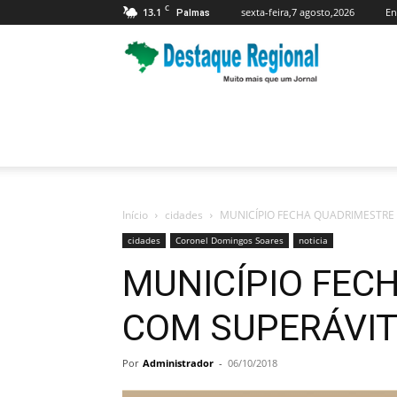
C
13.1
sexta-feira,7 agosto,2026
En
Palmas
Jornal
Destaque
Regional
Início
cidades
MUNICÍPIO FECHA QUADRIMESTRE
cidades
Coronel Domingos Soares
noticia
MUNICÍPIO FEC
COM SUPERÁVI
Por
Administrador
-
06/10/2018