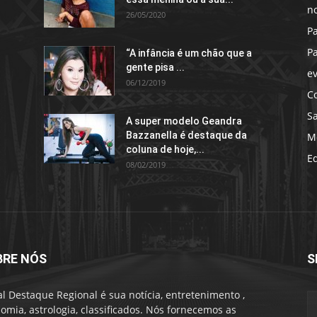
no
26/05/2020
P
P
“A infância é um chão que a
gente pisa ...
e
06/12/2019
C
S
A super modelo Geandra
Bazzanella é destaque da
M
coluna de hoje,...
E
08/02/2019
BRE NÓS
S
al Destaque Regional é sua notícia, entretenimento ,
omia, astrologia, classificados. Nós fornecemos as