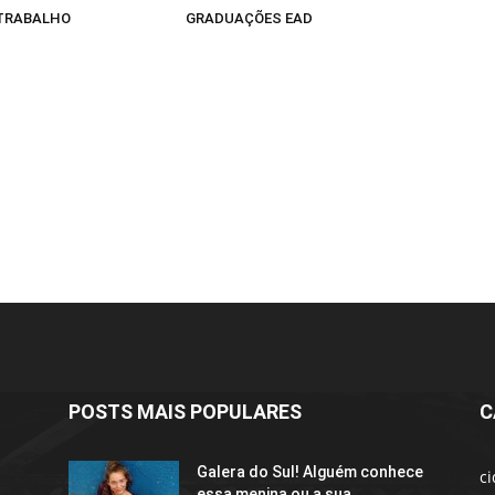
 TRABALHO
GRADUAÇÕES EAD
POSTS MAIS POPULARES
C
Galera do Sul! Alguém conhece
c
essa menina ou a sua...