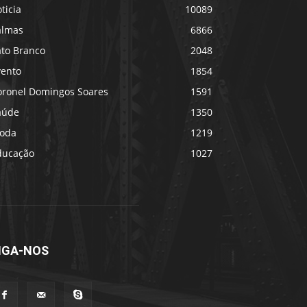
ticia
10089
almas
6866
ato Branco
2048
vento
1854
oronel Domingos Soares
1591
aúde
1350
oda
1219
ducação
1027
IGA-NOS