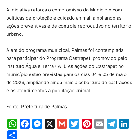
A iniciativa reforça o compromisso do Município com
políticas de proteção e cuidado animal, ampliando as
ações preventivas e de controle reprodutivo no território
urbano.
Além do programa municipal, Palmas foi contemplada
para participar do Programa Castrapet, promovido pelo
Instituto Água e Terra (IAT). As ações do Castrapet no
município estão previstas para os dias 04 e 05 de maio
de 2026, ampliando ainda mais a cobertura de castrações
e os atendimentos à população animal.
Fonte: Prefeitura de Palmas
WhatsApp
Facebook
Messenger
X
Gmail
Twitter
Pinterest
Email
Tele
Li
Share