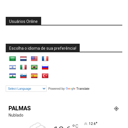
Usuários Online
Escolha o idioma de sua preferência!
Powered by
Translate
PALMAS
Nublado
°
12.6
°
C