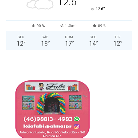
12.6
°
12.6
90 %
1.4kmh
89 %
SEX
SÁB
DOM
SEG
TER
12
°
18
°
17
°
14
°
12
°