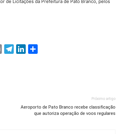
r de Licitações da Prefeitura de Pato Branco, pelos
ter
nterest
Email
Telegram
LinkedIn
Share
Próximo artigo
Aeroporto de Pato Branco recebe classificação
que autoriza operação de voos regulares