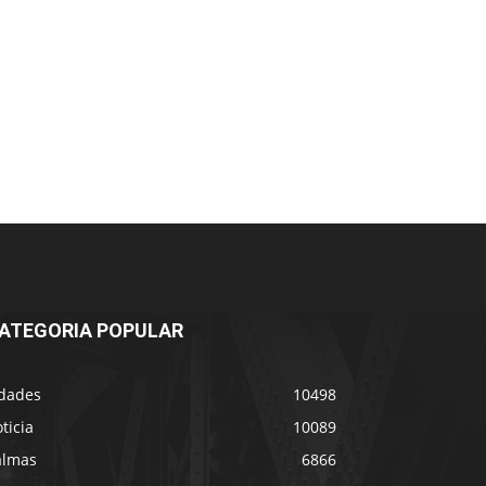
ATEGORIA POPULAR
idades
10498
ticia
10089
almas
6866