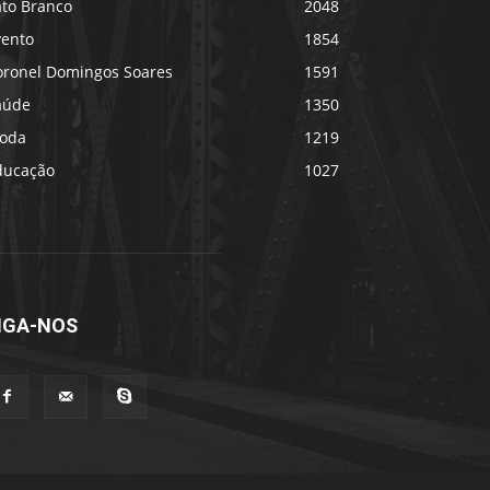
ato Branco
2048
vento
1854
oronel Domingos Soares
1591
aúde
1350
oda
1219
ducação
1027
IGA-NOS