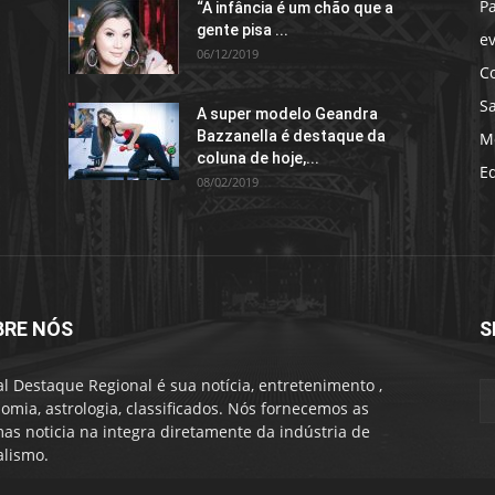
P
“A infância é um chão que a
gente pisa ...
e
06/12/2019
C
S
A super modelo Geandra
Bazzanella é destaque da
M
coluna de hoje,...
E
08/02/2019
BRE NÓS
S
al Destaque Regional é sua notícia, entretenimento ,
omia, astrologia, classificados. Nós fornecemos as
mas noticia na integra diretamente da indústria de
alismo.