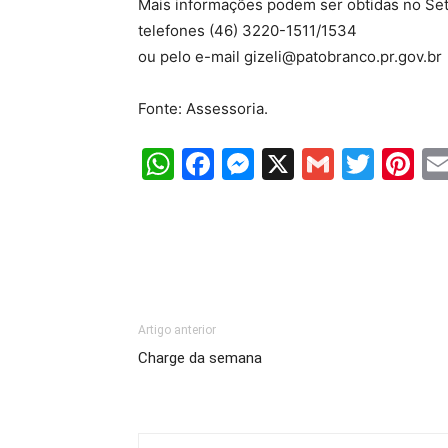
Mais informações podem ser obtidas no Seto
telefones (46) 3220-1511/1534
ou pelo e-mail gizeli@patobranco.pr.gov.br
Fonte: Assessoria.
WhatsApp
Facebook
Messenger
X
Gmail
Twit
Pi
Artigo anterior
Charge da semana