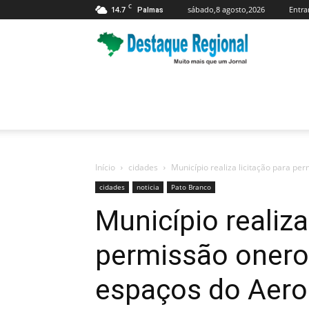
C
14.7
sábado,8 agosto,2026
Entra
Palmas
Jornal
Destaque
Regional
Início
cidades
Município realiza licitação para pe
cidades
noticia
Pato Branco
Município realiza
permissão onero
espaços do Aero