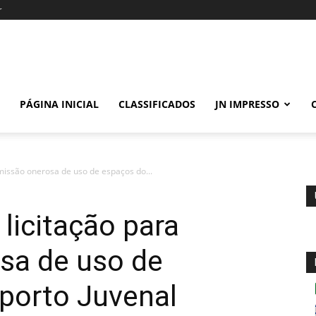
r
PÁGINA INICIAL
CLASSIFICADOS
JN IMPRESSO
rmissão onerosa de uso de espaços do...
 licitação para
sa de uso de
porto Juvenal