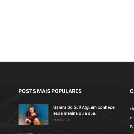
POSTS MAIS POPULARES
C
Galera do Sul! Alguém conhece
c
essa menina ou a sua...
no
26/05/2020
P