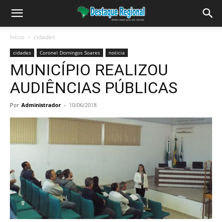
Início
cidades
cidades
Coronel Domingos Soares
noticia
MUNICÍPIO REALIZOU
AUDIÊNCIAS PÚBLICAS
Por
Administrador
-
10/06/2018