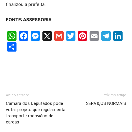
finalizou a prefeita.
FONTE: ASSESSORIA
WhatsApp
Facebook
Messenger
X
Gmail
Twitter
Pinterest
Email
Tele
Li
Share
Artigo anterior
Próximo artigo
Câmara dos Deputados pode
SERVIÇOS NORMAIS
votar projeto que regulamenta
transporte rodoviário de
cargas