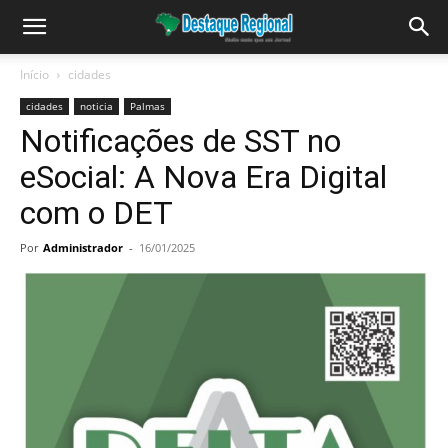
Início
cidades
cidades
noticia
Palmas
Notificações de SST no
eSocial: A Nova Era Digital
com o DET
Por
Administrador
-
16/01/2025