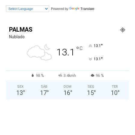
Powered by
Translate
PALMAS
Nublado
°
13.1
°
C
13.1
°
13.1
98 %
3.4kmh
96 %
SEX
SÁB
DOM
SEG
TER
13
°
17
°
16
°
15
°
10
°