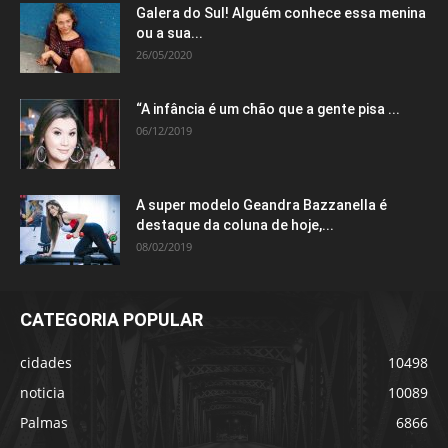
Galera do Sul! Alguém conhece essa menina
ou a sua...
26/05/2020
“A infância é um chão que a gente pisa ...
06/12/2019
A super modelo Geandra Bazzanella é
destaque da coluna de hoje,...
08/02/2019
CATEGORIA POPULAR
cidades
10498
noticia
10089
Palmas
6866