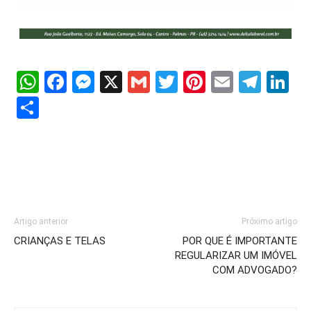
WhatsApp
Facebook
Messenger
X
Gmail
Twitter
Pinterest
Email
Tele
Li
Share
Artigo anterior
Próximo artigo
CRIANÇAS E TELAS
POR QUE É IMPORTANTE
REGULARIZAR UM IMÓVEL
COM ADVOGADO?