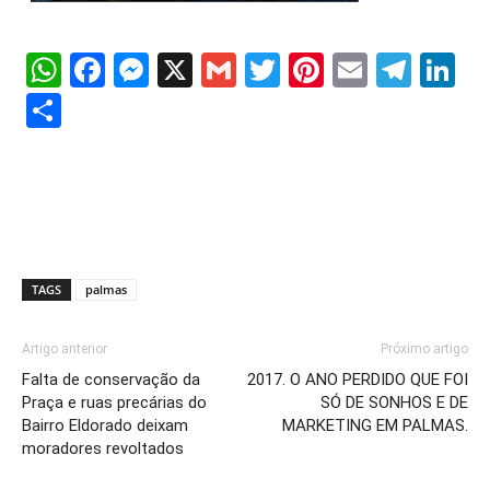
WhatsApp
Facebook
Messenger
X
Gmail
Twitter
Pinterest
Email
Tele
Li
Share
TAGS
palmas
Artigo anterior
Próximo artigo
Falta de conservação da
2017. O ANO PERDIDO QUE FOI
Praça e ruas precárias do
SÓ DE SONHOS E DE
Bairro Eldorado deixam
MARKETING EM PALMAS.
moradores revoltados